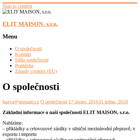
Skip to content
ELIT MAISON, s.r.o.
Menu
O společnosti
Kontakt
Sídlo společnosti
Poptávka
Zásady cookies (EU)
O společnosti
hazva@seznam.cz
O společnosti
17 února, 2016
31 ledna, 2018
Základní informace o naší společnosti ELIT MAISON, s.r.o.
Nabízíme:
– přikládky a celovozové zásilky v silniční mezinárodní přepravě, v
exportu i importu
– přikládky a celovozové zásilky ve vnitrostátní přepravě