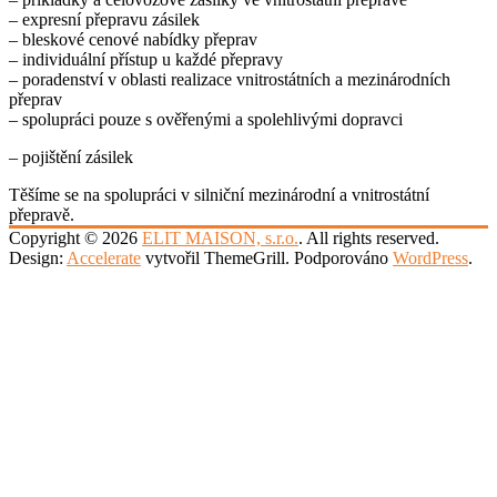
– expresní přepravu zásilek
– bleskové cenové nabídky přeprav
– individuální přístup u každé přepravy
– poradenství v oblasti realizace vnitrostátních a mezinárodních
přeprav
– spolupráci pouze s ověřenými a spolehlivými dopravci
– pojištění zásilek
Těšíme se na spolupráci v silniční mezinárodní a vnitrostátní
přepravě.
Copyright © 2026
ELIT MAISON, s.r.o.
. All rights reserved.
Design:
Accelerate
vytvořil ThemeGrill. Podporováno
WordPress
.